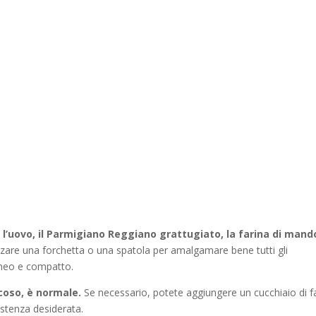
 l’uovo, il Parmigiano Reggiano grattugiato, la farina di mando
zzare una forchetta o una spatola per amalgamare bene tutti gli
neo e compatto.
coso, è normale.
Se necessario, potete aggiungere un cucchiaio di f
istenza desiderata.