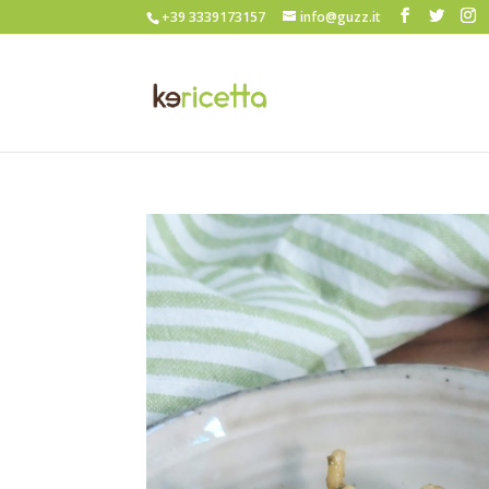
+39 3339173157
info@guzz.it