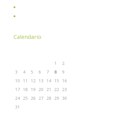
Shop
Parliamone insieme davanti ad un buon caffè!
Calendario
Agosto 2026
L
M
M
G
V
S
D
1
2
3
4
5
6
7
8
9
10
11
12
13
14
15
16
17
18
19
20
21
22
23
24
25
26
27
28
29
30
31
« Nov