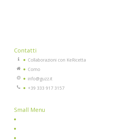
Mi sono avvicinata alla cucina chetogenica imparando
che la dieta non è vita, lo è il mangiare sano come stile
di vita.
Qui troverete tante idee e tanti prodotti di altissima
qualità che potrete usare e replicare.
Contatti
Collaborazioni con KeRicetta
Como
info@guzz.it
+39 333 917 3157
Small Menu
Home
Chi sono
All Posts