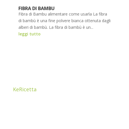
FIBRA DI BAMBU
Fibra di Bambu alimentare come usarla La fibra
di bambù è una fine polvere bianca ottenuta dagli
alberi di bambù. La fibra di bambù è un...
leggi tutto
KeRicetta
Ciao! Sono Cristina Guzzetti, mamma e una food
addicted. ho sempre avuto la passione per il
BUON
CIBO
e per i prodotti di qualità che ho imparato a
conoscere grazie a papà Carlo, proprietario di un
negozio da postaio nel centro storico di Como.