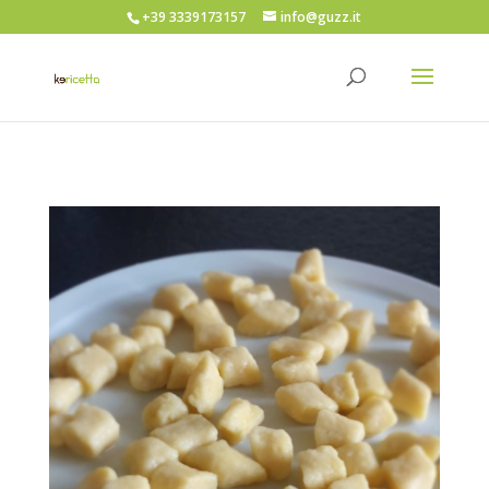
+39 3339173157
info@guzz.it