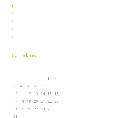
Home
Chi sono
All Posts
Shop
Parliamone insieme davanti ad un buon caffè!
Calendario
Agosto 2026
L
M
M
G
V
S
D
1
2
3
4
5
6
7
8
9
10
11
12
13
14
15
16
17
18
19
20
21
22
23
24
25
26
27
28
29
30
31