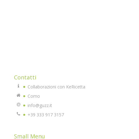
addicted. ho sempre avuto la passione per il
BUON
CIBO
e per i prodotti di qualità che ho imparato a
conoscere grazie a papà Carlo, proprietario di un
negozio da postaio nel centro storico di Como.
Mi sono avvicinata alla cucina chetogenica imparando
che la dieta non è vita, lo è il mangiare sano come stile
di vita.
Qui troverete tante idee e tanti prodotti di altissima
qualità che potrete usare e replicare.
Contatti
Collaborazioni con KeRicetta
Como
info@guzz.it
+39 333 917 3157
Small Menu