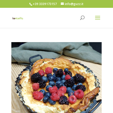
+39 3339173157
info@guzz.it