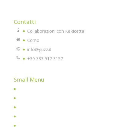
qualità che potrete usare e replicare.
Contatti
Collaborazioni con KeRicetta
Como
info@guzz.it
+39 333 917 3157
Small Menu
Home
Chi sono
All Posts
Shop
Parliamone insieme davanti ad un buon caffè!