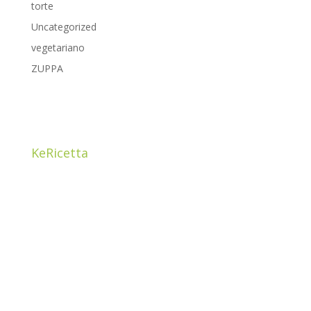
torte
Uncategorized
vegetariano
ZUPPA
KeRicetta
Ciao! Sono Cristina Guzzetti, mamma e una food
addicted. ho sempre avuto la passione per il
BUON
CIBO
e per i prodotti di qualità che ho imparato a
conoscere grazie a papà Carlo, proprietario di un
negozio da postaio nel centro storico di Como.
Mi sono avvicinata alla cucina chetogenica imparando
che la dieta non è vita, lo è il mangiare sano come stile
di vita.
Qui troverete tante idee e tanti prodotti di altissima