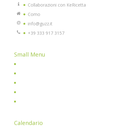
Collaborazioni con KeRicetta
Como
info@guzz.it
+39 333 917 3157
Small Menu
Home
Chi sono
All Posts
Shop
Parliamone insieme davanti ad un buon caffè!
Calendario
Agosto 2026