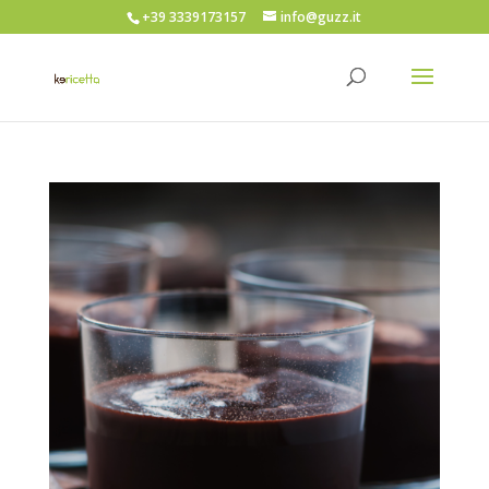
+39 3339173157
info@guzz.it