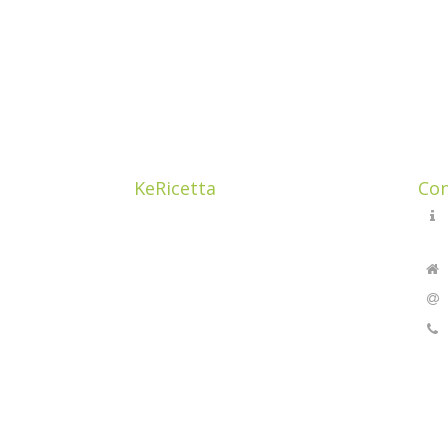
KeRicetta
Con
Ciao! Sono Cristina Guzzetti,
mamma e una food addicted. ho
sempre avuto la passione per
il
BUON CIBO
e per i prodotti di
qualità che ho imparato a
conoscere grazie a papà Carlo,
proprietario di un negozio da
postaio nel centro storico di
Como.
Mi sono avvicinata alla cucina