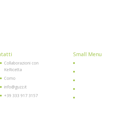
tatti
Small Menu
Collaborazioni con
Home
KeRicetta
Chi sono
Como
All Posts
info@guzz.it
Shop
+39 333 917 3157
Parliamone insieme davanti
un buon caffè!