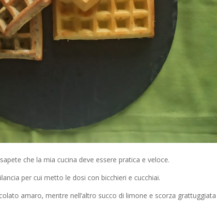
sapete che la mia cucina deve essere pratica e veloce.
ncia per cui metto le dosi con bicchieri e cucchiai.
colato amaro, mentre nell’altro succo di limone e scorza grattuggiata