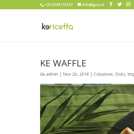
+39 3339173157
info@guzz.it
KE WAFFLE
da
admin
|
Nov 26, 2018
|
Colazione
,
Dolci
,
Imp