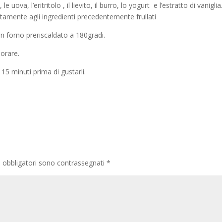
uova, l’eritritolo , il lievito, il burro, lo yogurt e l’estratto di vaniglia
catamente agli ingredienti precedentemente frullati
in forno preriscaldato a 180gradi.
dorare.
15 minuti prima di gustarli.
i obbligatori sono contrassegnati
*