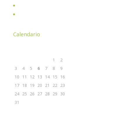
Shop
Parliamone insieme davanti ad un buon caffè!
Calendario
Agosto 2026
L
M
M
G
V
S
D
1
2
3
4
5
6
7
8
9
10
11
12
13
14
15
16
17
18
19
20
21
22
23
24
25
26
27
28
29
30
31
« Nov