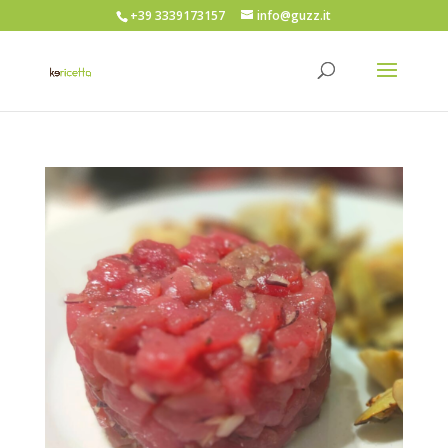
+39 3339173157
info@guzz.it