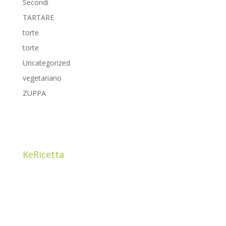
Secondi
TARTARE
torte
torte
Uncategorized
vegetariano
ZUPPA
KeRicetta
Ciao! Sono Cristina Guzzetti, mamma e una food
addicted. ho sempre avuto la passione per il
BUON
CIBO
e per i prodotti di qualità che ho imparato a
conoscere grazie a papà Carlo, proprietario di un
negozio da postaio nel centro storico di Como.