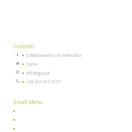
Mi sono avvicinata alla cucina chetogenica imparando
che la dieta non è vita, lo è il mangiare sano come stile
di vita.
Qui troverete tante idee e tanti prodotti di altissima
qualità che potrete usare e replicare.
Contatti
Collaborazioni con KeRicetta
Como
info@guzz.it
+39 333 917 3157
Small Menu
Home
Chi sono
All Posts