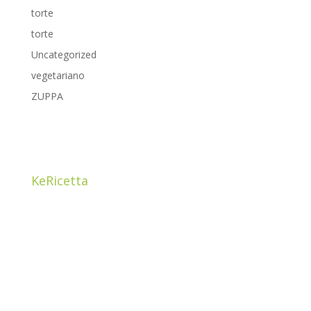
torte
torte
Uncategorized
vegetariano
ZUPPA
KeRicetta
Ciao! Sono Cristina Guzzetti, mamma e una food
addicted. ho sempre avuto la passione per il
BUON
CIBO
e per i prodotti di qualità che ho imparato a
conoscere grazie a papà Carlo, proprietario di un
negozio da postaio nel centro storico di Como.
Mi sono avvicinata alla cucina chetogenica imparando
che la dieta non è vita, lo è il mangiare sano come stile