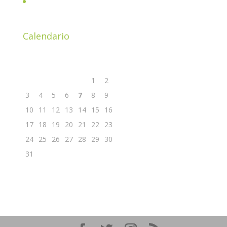
Parliamone insieme davanti ad un buon caffè!
Calendario
Agosto 2026
L
M
M
G
V
S
D
1
2
3
4
5
6
7
8
9
10
11
12
13
14
15
16
17
18
19
20
21
22
23
24
25
26
27
28
29
30
31
« Nov