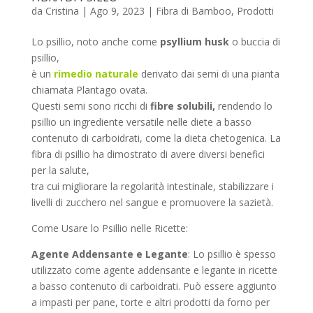
da
Cristina
|
Ago 9, 2023
|
Fibra di Bamboo
,
Prodotti
Lo psillio, noto anche come
psyllium husk
o buccia di
psillio,
è un
rimedio naturale
derivato dai semi di una pianta
chiamata Plantago ovata.
Questi semi sono ricchi di
fibre solubili,
rendendo lo
psillio un ingrediente versatile nelle diete a basso
contenuto di carboidrati, come la dieta chetogenica. La
fibra di psillio ha dimostrato di avere diversi benefici
per la salute,
tra cui migliorare la regolarità intestinale, stabilizzare i
livelli di zucchero nel sangue e promuovere la sazietà.
Come Usare lo Psillio nelle Ricette:
Agente Addensante e Legante
: Lo psillio è spesso
utilizzato come agente addensante e legante in ricette
a basso contenuto di carboidrati. Può essere aggiunto
a impasti per pane, torte e altri prodotti da forno per