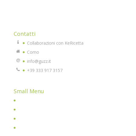
di vita.
Qui troverete tante idee e tanti prodotti di altissima
qualità che potrete usare e replicare.
Contatti
Collaborazioni con KeRicetta
Como
info@guzz.it
+39 333 917 3157
Small Menu
Home
Chi sono
All Posts
Shop