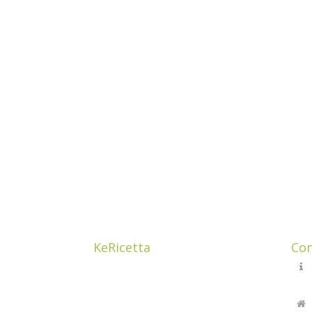
KeRicetta
Con
Ciao! Sono Cristina Guzzetti,
mamma e una food addicted. ho
sempre avuto la passione per