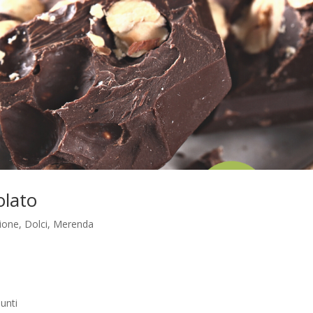
olato
ione
,
Dolci
,
Merenda
unti