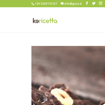
+39 3339173157
info@guzz.it