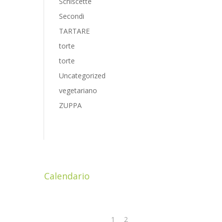
Schiscette
Secondi
TARTARE
torte
torte
Uncategorized
vegetariano
ZUPPA
Calendario
Agosto 2026
L
M
M
G
V
S
D
1
2