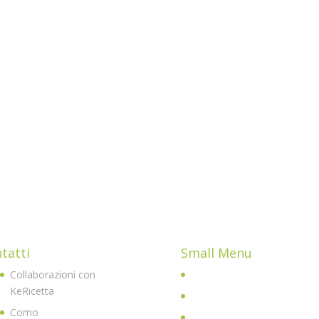
tatti
Small Menu
Collaborazioni con
Home
KeRicetta
Chi sono
Como
All Posts