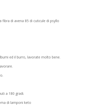
fibra di avena 85 di cuticule di psyllo
albumi ed il burro, lavorate molto bene.
lavorare.
ro.
uti a 180 gradi.
ema di lamponi keto