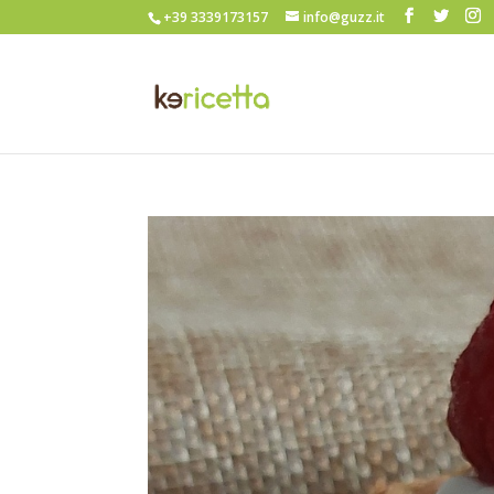
+39 3339173157
info@guzz.it