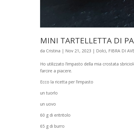
MINI TARTELLETTA DI P
da
Cristina
|
Nov 21, 2023
|
Dolci
,
FIBRA DI AV
Ho utilizzato l’impasto della mia crostata sbric
farcire a piacere.
Ecco la ricetta per l’impasto
un tuorlo
un uovo
60 g di eritritolo
65 g di burro